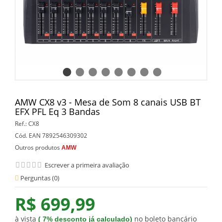
AMW CX8 v3 - Mesa de Som 8 canais USB BT
EFX PFL Eq 3 Bandas
Ref.:
CX8
Cód. EAN
7892546309302
Outros produtos
AMW
Escrever a primeira avaliação
Perguntas (
0
)
R$ 699,99
à vista
no boleto bancário
(
7%
desconto já calculado)